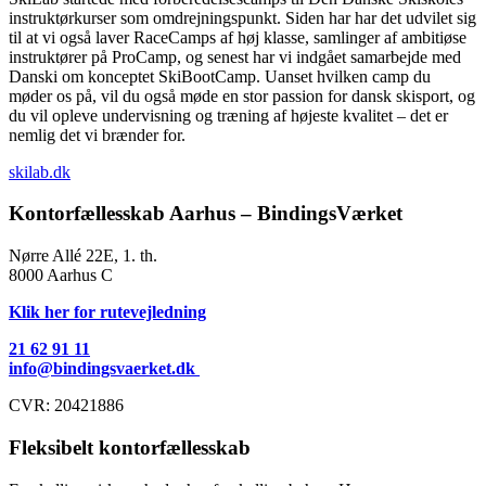
instruktørkurser som omdrejningspunkt. Siden har har det udvilet sig
til at vi også laver RaceCamps af høj klasse, samlinger af ambitiøse
instruktører på ProCamp, og senest har vi indgået samarbejde med
Danski om konceptet SkiBootCamp. Uanset hvilken camp du
møder os på, vil du også møde en stor passion for dansk skisport, og
du vil opleve undervisning og træning af højeste kvalitet – det er
nemlig det vi brænder for.
skilab.dk
Kontorfællesskab Aarhus – BindingsVærket
Nørre Allé 22E, 1. th.
8000 Aarhus C
Klik her for rutevejledning
21 62 91 11
info@bindingsvaerket.dk
​CVR​: 20421886
Fleksibelt kontorfællesskab