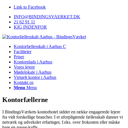
Link to Facebook
INFO@BINDINGSVAERKET.DK
21 62 91 11
KIG INDENFOR
Kontorfællesskab i Aarhus C
Faciliteter
Priser
Kontorplads i Aarhus​​
Vores lejere
Mødelokale i Aarhus
​Virtuelt kontor i Aarhus
Kontakt os
Menu
Menu
Kontor
fællerne
I BindingsVærkets kontorhotel sidder en række engagerede lejere
fra vidt forskellige brancher. I et uforpligtende fællesskab danner vi
netværk og udveksler erfaringer, f.eks. over frokosten eller måske
bare en pause-kaffe.