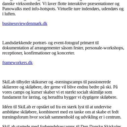
danske virksomheder. Vi laver flotte interaktive præsentationer og
Panowalks med info-hotspots. Virtuelle ture indendørs, udendørs og
i luften.
businessviewdenmark.dk
Landsdækkende portræt- og event-fotograf primært til
dokumentation af arrangementer såsom fester, personale-workshops,
receptioner, konfirmationer og koncerter.
frameworkers.dk
SkiLab tilbyder skikurser og -træningscamps til passionerede
skilærere og skiløbere, der gerne vil blive endnu bedre på ski. På
vores camps og kurser skaber vi et stærkt socialt skimiljø som
fundament for læring, og herudfra bygger vi dygtigere skiløbere.
​Idéen til SkiLab er opstået ud fra en stærk lyst til at undervise
ambitiøse skiløbere, kombineret med en tanke om at skabe et fedt
træningsforum hvor socialt sammenhold og udvikling er i centrum.​
SkiLab startede med forberedelsescamps til Den Danske Skiskoles