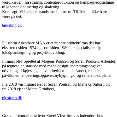
værdikæden: fra strategi, contentproduktion og kampagneopsætning
til løbende optimering og skalering.
Kort sagt: Vi hjælper brands med at mestre TikTok — ikke bare
være på det.
tarketing.dk
Plusform Arkitekter MAA er et mindre arkitektfirma der har
eksisteret siden 1974 og som siden 1980 har specialiseret sig i
lokalplanlægning og projektudvikling.
Firmaet blev oprettet af Mogens Poulsen og Søren Poulsen. Arbejdet
på tegnestuen startede med møbeldesign, indretningsopgaver,
udvikling af køjesenge til vandrerhjem i hele landet, mobile
pavilloner, renoveringsopgaver, nybygninger og senere lokalplaner.
Fra 2010 var firmaet ejet af Søren Poulsen og Mette Grønborg og
fra 2018 ejet af Mette Grønborg.
plusform.dk
Google fotografering hvor Street View bringes indendørs hos