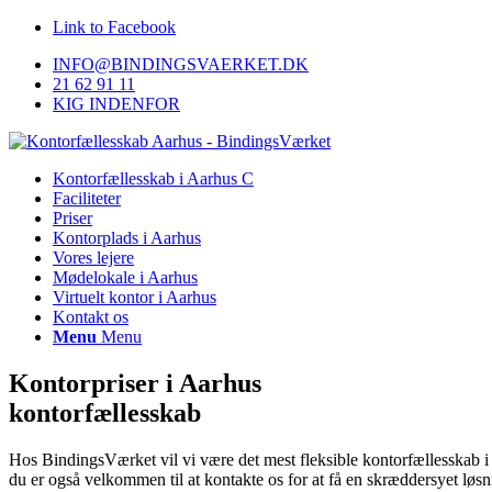
Link to Facebook
INFO@BINDINGSVAERKET.DK
21 62 91 11
KIG INDENFOR
Kontorfællesskab i Aarhus C
Faciliteter
Priser
Kontorplads i Aarhus​​
Vores lejere
Mødelokale i Aarhus
​Virtuelt kontor i Aarhus
Kontakt os
Menu
Menu
Kontorpriser i Aarhus
kontorfællesskab
Hos BindingsVærket vil vi være det mest fleksible kontorfællesskab i A
du er også velkommen til at kontakte os for at få en skræddersyet løsn