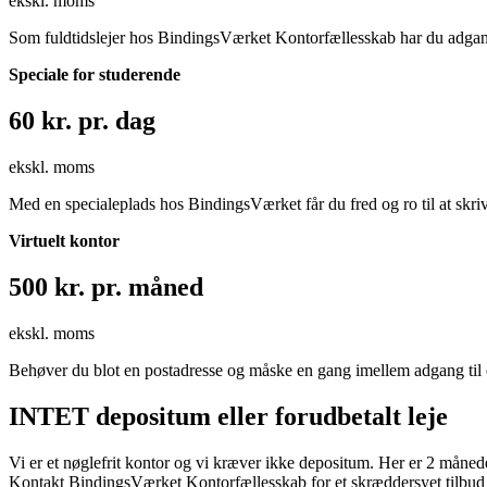
ekskl. moms
Som fuldtidslejer hos BindingsVærket Kontorfællesskab har du adgang ti
Speciale for studerende
60 kr. pr. dag
ekskl. moms
Med en specialeplads hos BindingsVærket får du fred og ro til at skrive 
Virtuelt kontor
500 kr. pr. måned
ekskl. moms
Behøver du blot en postadresse og måske en gang imellem adgang til et
INTET depositum eller forudbetalt leje
Vi er et nøglefrit kontor og vi kræver ikke depositum. Her er 2 måne
Kontakt BindingsVærket Kontorfællesskab for et skræddersyet tilbud 