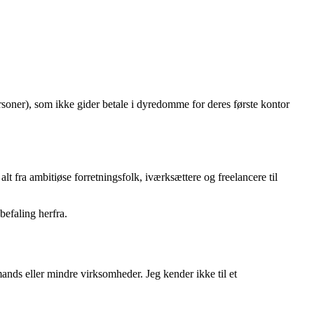
rsoner), som ikke gider betale i dyredomme for deres første kontor
t fra ambitiøse forretningsfolk, iværksættere og freelancere til
efaling herfra.​
mands eller mindre virksomheder. Jeg kender ikke til et