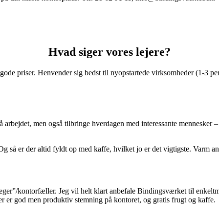
Hvad siger vores lejere?​​
gode priser. Henvender sig bedst til nyopstartede virksomheder (1-3 pe
 arbejdet, men også tilbringe hverdagen med interessante mennesker – al
å er der altid fyldt op med kaffe, hvilket jo er det vigtigste. Varm anb
er”/kontorfæller. Jeg vil helt klart anbefale Bindingsværket til enkelt
 er god men produktiv stemning på kontoret, og gratis frugt og kaffe.