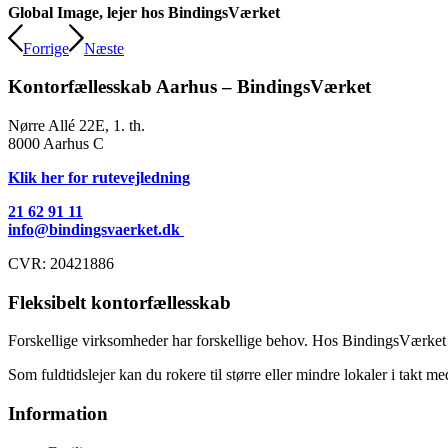
Global Image, lejer hos BindingsVærket
Forrige
Næste
Kontorfællesskab Aarhus – BindingsVærket
Nørre Allé 22E, 1. th.
8000 Aarhus C
Klik her for rutevejledning
21 62 91 11
info@bindingsvaerket.dk
​CVR​: 20421886
Fleksibelt kontorfællesskab
Forskellige virksomheder har forskellige behov. Hos BindingsVærket Ko
​Som fuldtidslejer kan du rokere til større eller mindre lokaler i takt 
Information