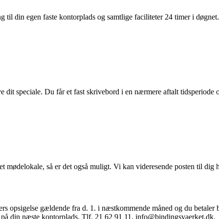
l din egen faste kontorplads og samtlige faciliteter 24 timer i døgnet. 
dit speciale. Du får et fast skrivebord i en nærmere aftalt tidsperiode og
 mødelokale, så er det også muligt. Vi kan videresende posten til dig h
ders opsigelse gældende fra d. 1. i næstkommende måned og du betaler 
på din næste kontorplads. Tlf. 21 62 91 11, info@bindingsvaerket.dk.​